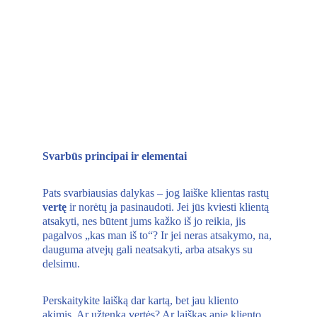
Svarbūs principai ir elementai 
Pats svarbiausias dalykas – jog laiške klientas rastų 
vertę 
ir norėtų ja pasinaudoti. Jei jūs kviesti klientą 
atsakyti, nes būtent jums kažko iš jo reikia, jis 
pagalvos „kas man iš to“? Ir jei neras atsakymo, na, 
dauguma atvejų gali neatsakyti, arba atsakys su 
delsimu. 
Perskaitykite laišką dar kartą, bet jau kliento 
akimis. Ar užtenka vertės? Ar laiškas apie kliento 