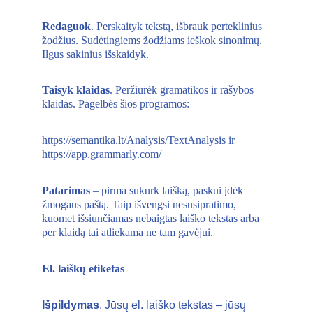
Redaguok
. Perskaityk tekstą, išbrauk perteklinius 
žodžius. Sudėtingiems žodžiams ieškok sinonimų. 
Ilgus sakinius išskaidyk. 
Taisyk klaidas
. Peržiūrėk gramatikos ir rašybos 
klaidas. Pagelbės šios programos: 
https://semantika.lt/Analysis/TextAnalysis
 ir 
https://app.grammarly.com/
Patarimas 
– pirma sukurk laišką, paskui įdėk 
žmogaus paštą. Taip išvengsi nesusipratimo, 
kuomet išsiunčiamas nebaigtas laiško tekstas arba 
per klaidą tai atliekama ne tam gavėjui.
El. laiškų etiketas 
Išpildymas
. Jūsų el. laiško tekstas – jūsų 