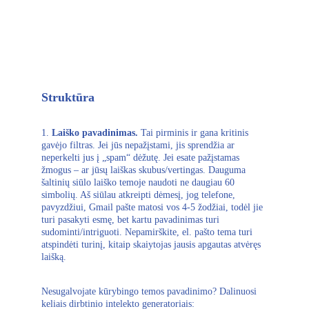
Struktūra 
1. 
Laiško pavadinimas.
 Tai pirminis ir gana kritinis 
gavėjo filtras. Jei jūs nepažįstami, jis sprendžia ar 
neperkelti jus į „spam“ dėžutę. Jei esate pažįstamas 
žmogus – ar jūsų laiškas skubus/vertingas. Dauguma 
šaltinių siūlo laiško temoje naudoti ne daugiau 60 
simbolių. Aš siūlau atkreipti dėmesį, jog telefone, 
pavyzdžiui, Gmail pašte matosi vos 4-5 žodžiai, todėl jie 
turi pasakyti esmę, bet kartu pavadinimas turi 
sudominti/intriguoti. Nepamirškite, el. pašto tema turi 
atspindėti turinį, kitaip skaiytojas jausis apgautas atvėręs 
laišką.
Nesugalvojate kūrybingo temos pavadinimo? Dalinuosi 
keliais dirbtinio intelekto generatoriais: 