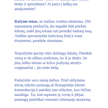
bėdas ir sprendimus? Ar patys į laišką sau 
atsakytumėte? 
Rašymo tonas
, ne mažiau svarbus elementas. Dėl 
suprantamų priežasčių, jūs negalite būti priešais 
klientą, todėl jūsų tekstas turi perteikti malonų toną. 
Atidžiai apsvarstykite kiekvieną žodį ir esant 
dvejonėms, parinkite sinonimus. 
Neprašykite gavėjo eilės skirtingų dalykų. Pateikite 
vieną ar du aiškius prašymus, ko iš jo tikitės. Jei 
jūsų laiško tekstas ar krūva prašymų atrodys 
varginančiai – jūs turite bėdą. 
Padarykite savo namų darbus. Prieš siūlydama 
tekstų rašymo paslaugą aš išsinagrinėju kliento 
komunikaciją ir pateikiu jam siūlymus, kuo būčiau 
naudinga. Tai, kad suprantu jų verslą ir įdėjau 
pastangų praktiškai visuomet užtarnauja atsakymą. 