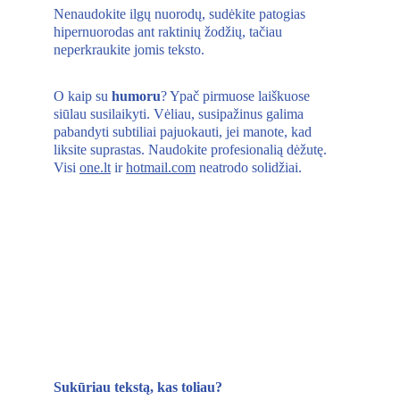
Nenaudokite ilgų nuorodų, sudėkite patogias 
hipernuorodas ant raktinių žodžių, tačiau 
neperkraukite jomis teksto.
O kaip su 
humoru
? Ypač pirmuose laiškuose 
siūlau susilaikyti. Vėliau, susipažinus galima 
pabandyti subtiliai pajuokauti, jei manote, kad 
liksite suprastas. Naudokite profesionalią dėžutę. 
Visi 
one.lt
 ir 
hotmail.com
 neatrodo solidžiai.
Sukūriau tekstą, kas toliau? 