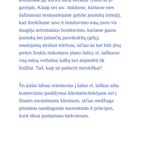
gavėjais. Kitaip nei soc. tinkluose, kuriuose mes 
dažniausiai nesinaudojame galybe jaustukų (emoji), 
kad išreikštume save ir bendravimo toną (nors vis 
daugėja neformalaus bendravimo, kuriame gausu 
jaustukų bei judančių paveikslėlių (gifų), 
naudojamų atrašant telefonu, tačiau tai turi būti jūsų 
prekės ženklo rinkodaros plano dalis), el. laiškuose 
visą mūsų verbalinę kalbą turi atspindėti tik 
žodžiai. Tad, kaip tai padaryti meistriškai?
Šis įrašas labiau orientuotas į šaltus el. laiškus arba 
komercinius pasiūlymus klientams/tiekėjams nei į 
žinutes nuolatiniams klientams, tačiau medžiaga 
prisotinta naudingomis nuorodomis ir principus, 
kurie tikrai pasitarnaus kiekvienam.