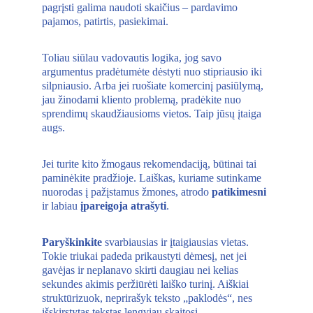
pagrįsti galima naudoti skaičius – pardavimo 
pajamos, patirtis, pasiekimai. 
Toliau siūlau vadovautis logika, jog savo 
argumentus pradėtumėte dėstyti nuo stipriausio iki 
silpniausio. Arba jei ruošiate komercinį pasiūlymą, 
jau žinodami kliento problemą, pradėkite nuo 
sprendimų skaudžiausioms vietos. Taip jūsų įtaiga 
augs. 
Jei turite kito žmogaus rekomendaciją, būtinai tai 
paminėkite pradžioje. Laiškas, kuriame sutinkame 
nuorodas į pažįstamus žmones, atrodo 
patikimesni 
ir labiau 
įpareigoja atrašyti
. 
Paryškinkite
 svarbiausias ir įtaigiausias vietas. 
Tokie triukai padeda prikaustyti dėmesį, net jei 
gavėjas ir neplanavo skirti daugiau nei kelias 
sekundes akimis peržiūrėti laiško turinį. Aiškiai 
struktūrizuok, neprirašyk teksto „paklodės“, nes 
išskirstytas tekstas lengviau skaitosi. 