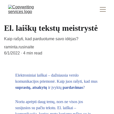
El. laiškų tekstų meistrystė
Kaip rašyti, kad parduotume savo idėjas?
raminta.rusinaite
6/1/2022
4 min read
Elektroniniai laiškai – dažniausia verslo 
komunikacijos priemonė. Kaip juos rašyti, kad mus 
suprastų,
atsakytų 
ir įvyktų 
pardavimas
? 
Noriu aprėpti daug temų, nors ne visos jos 
susijusios su pačiu tekstu. El. laiškai – 
komunikacija, kurios metu kuriame ryšius su jo 