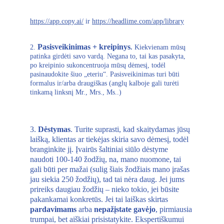
https://app.copy.ai/
 ir 
https://headlime.com/app/library
Pasisveikinimas + kreipinys
2.
.
 Kiekvienam mūsų 
patinka girdėti savo vardą. Negana to, tai kas pasakyta, 
po kreipinio sukoncentruoja mūsų dėmesį, todėl 
pasinaudokite šiuo „eteriu“. Pasisveikinimas turi būti 
formalus ir/arba draugiškas (anglų kalboje gali turėti 
tinkamą linksnį Mr., Mrs., Ms..) 
3. 
Dėstymas
. Turite suprasti, kad skaitydamas jūsų 
laišką, klientas ar tiekėjas skiria savo dėmesį, todėl 
branginkite jį. Įvairūs šaltiniai siūlo dėstyme 
naudoti 100-140 žodžių, na, mano nuomone, tai 
gali būti per mažai (sulig šiais žodžiais mano įrašas 
jau siekia 250 žodžių), tad tai nėra daug. Jei jums 
prireiks daugiau žodžių – nieko tokio, jei būsite 
pakankamai konkretūs. Jei tai laiškas skirtas 
pardavimams
 arba 
nepažįstate gavėjo
, pirmiausia 
trumpai, bet aiškiai prisistatykite. Ekspertiškumui 