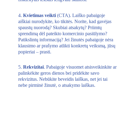
4. 
Kvietimas veikti
 (CTA). Laiško pabaigoje 
aiškiai nurodykite, ko tikitės. Norite, kad gavėjas 
spaustų nuorodą? Skubiai atsakytų? Priimtų 
sprendimą dėl pateikto komercinio pasiūlymo? 
Patikslintų informaciją? Jei žinutės pabaigoje nėra 
klausimo ar prašymo atlikti konkretų veiksmą, jūsų 
popieriai – prasti. 
5. 
Rekvizitai
. Pabaigoje visuomet atsisveikinkite ar 
palinkėkite geros dienos bei pridėkite savo 
rekvizitus. Nebūkite beveidis laiškas, net jei tai 
nebe pirminė žinutė, o atsakymo laiškas.