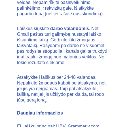
veidas. Nepamirškite pasisveikinimo, 
palinkėjimo ir rekvizitų gale. Išlaikykite 
pagarbų toną (net jei rašote nusiskundimą). 
Laiškus siųskite 
darbo valandomis
. Net 
Gmail paštas turi galimybę nustatyti laiško 
išsiuntimo laiką. Gerbkite kito žmogaus 
laisvalaikį. Rašydami po darbo ne visuomet 
pasirodysite stropuoliai, kartais galite trukdyti 
ir atitraukti žmogų nuo malonios veiklos. Ne 
tokio rezultato siekiame. 
Atsakykite į laiškus per 24-48 valandas. 
Nepalikite žmogaus kaboti be atsakymo, net 
jei jis yra neigiamas. Taip pat atsakykite į 
laišką, net jei jis užklydo per klaidą, tai rodo 
jūsų gerą toną. 
Daugiau informacijos 
El. laiškų principai: HBV, 
Grammarly.com
, 