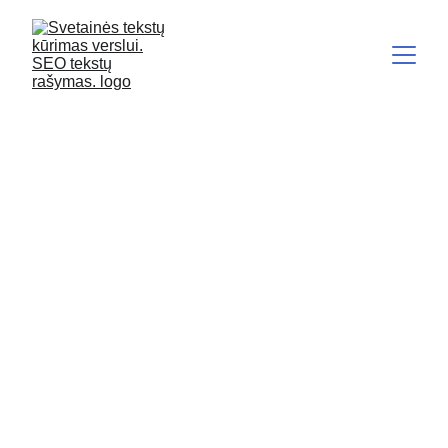
Kaip tavo verslui atsirasti
ChatGPT užklausos
atsakyme? I dalis
Skirtumai tarp SEO ir GEO. Su praktiniu pavyzdžiu.
Raminta Dobilienė ir Sandra Dzetaveckienė
9/26/2025
1 min skaitymo