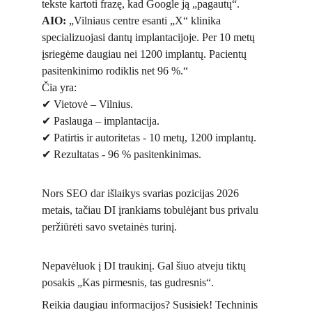
tekste kartoti frazę, kad Google ją „pagautų“.
AIO: 
„Vilniaus centre esanti „X“ klinika 
specializuojasi dantų implantacijoje. Per 10 metų 
įsriegėme daugiau nei 1200 implantų. Pacientų 
pasitenkinimo rodiklis net 96 %.“
Čia yra:
✔ Vietovė – Vilnius.
✔ Paslauga – implantacija.
✔ Patirtis ir autoritetas - 10 metų, 1200 implantų.
✔ Rezultatas - 96 % pasitenkinimas.
Nors SEO dar išlaikys svarias pozicijas 2026 
metais, tačiau DI įrankiams tobulėjant bus privalu 
peržiūrėti savo svetainės turinį.
Nepavėluok į DI traukinį. Gal šiuo atveju tiktų 
posakis „Kas pirmesnis, tas gudresnis“.
Reikia daugiau informacijos? Susisiek! Techninis 