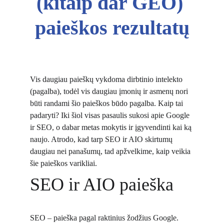
(kitaip dar GEO) 
paieškos rezultatų
Vis daugiau paieškų vykdoma dirbtinio intelekto 
(pagalba), todėl vis daugiau įmonių ir asmenų nori 
būti randami šio paieškos būdo pagalba. Kaip tai 
padaryti? Iki šiol visas pasaulis sukosi apie Google 
ir SEO, o dabar metas mokytis ir įgyvendinti kai ką 
naujo. Atrodo, kad tarp SEO ir AIO skirtumų 
daugiau nei panašumų, tad apžvelkime, kaip veikia 
šie paieškos varikliai.
SEO ir AIO paieška
SEO – paieška pagal raktinius žodžius Google.