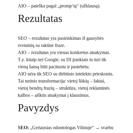
AIO – paieška pagal „promp‘tą“ (užklausą).
Rezultatas
SEO – rezultatas yra pasirinkimas iš gausybės 
svetainių su raktine fraze.
AIO – rezultatas yra vienas konkretus atsakymas.
T.y. kitaip nei Google, su DI įrankiais tu turi tik 
vieną šansą būti pacituotu ir pastebėtu.
AIO nėra tik SEO su dirbtinio intelekto prieskoniu. 
Tai turinio transformacija: vietoj šūkių – faktai, 
vietoj bendrų frazių – struktūra, vietoj reklaminės 
kalbos – aiškūs atsakymai į klausimus.
Pavyzdys
SEO:
 „Geriausias odontologas Vilniuje“ → svarbu 